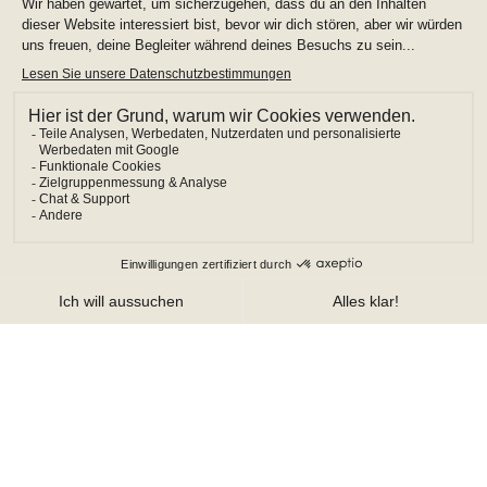
RESERVIERUNG ÄNDERN/STORNIEREN
NEU BEGINNEN
LOISIUM Südsteiermark