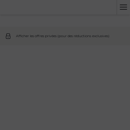
Ha
Me
Afficher les offres privées (pour des réductions exclusives)